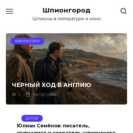
Перейти
Шпионгород
к
содержанию
Шпионы в литературе и кино
БИБЛИОТЕКА
ЧЕРНЫЙ ХОД В АНГЛИЮ
1
06.08.2026
ДОСЬЕ
Юлиан Семёнов: писатель,
журналист и создатель шпионского