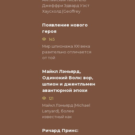
Джеффри Эдвард Уэст
Хаусхолд (Geoffrey
Появление нового
героя
145
Мир шпионажа XXI века
разительно отличается
от той
Майкл Лэньярд,
Одинокий Волк: вор,
шпион и джентльмен
авантюрной эпохи
121
Майкл Лэньярд (Michael
Lanyard), более
известный как
Ричард Принс: