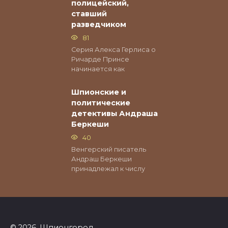
полицейский,
ставший
разведчиком
81
Серия Алекса Герлиса о
Ричарде Принсе
начинается как
Шпионские и
политические
детективы Андраша
Беркеши
40
Венгерский писатель
Андраш Беркеши
принадлежал к числу
© 2026, Шпионгород