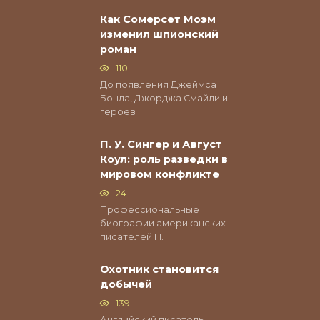
Как Сомерсет Моэм
изменил шпионский
роман
110
До появления Джеймса
Бонда, Джорджа Смайли и
героев
П. У. Сингер и Август
Коул: роль разведки в
мировом конфликте
24
Профессиональные
биографии американских
писателей П.
Охотник становится
добычей
139
Английский писатель