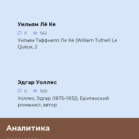
Уильям Лё Ке
0
542
Уильям Таффнелл Ле Кё (William Tufnell Le
Queux, 2
Эдгар Уоллес
0
505
Уоллес, Эдгар (1875–1932). Британский
романист, автор
Аналитика