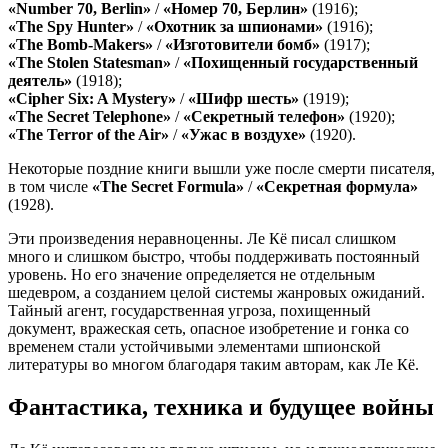
«Number 70, Berlin»
/
«Номер 70, Берлин»
(1916);
«The Spy Hunter»
/
«Охотник за шпионами»
(1916);
«The Bomb-Makers»
/
«Изготовители бомб»
(1917);
«The Stolen Statesman»
/
«Похищенный государственный
деятель»
(1918);
«Cipher Six: A Mystery»
/
«Шифр шесть»
(1919);
«The Secret Telephone»
/
«Секретный телефон»
(1920);
«The Terror of the Air»
/
«Ужас в воздухе»
(1920).
Некоторые поздние книги вышли уже после смерти писателя,
в том числе
«The Secret Formula»
/
«Секретная формула»
(1928).
Эти произведения неравноценны. Ле Кё писал слишком
много и слишком быстро, чтобы поддерживать постоянный
уровень. Но его значение определяется не отдельным
шедевром, а созданием целой системы жанровых ожиданий.
Тайный агент, государственная угроза, похищенный
документ, вражеская сеть, опасное изобретение и гонка со
временем стали устойчивыми элементами шпионской
литературы во многом благодаря таким авторам, как Ле Кё.
Фантастика, техника и будущее войны