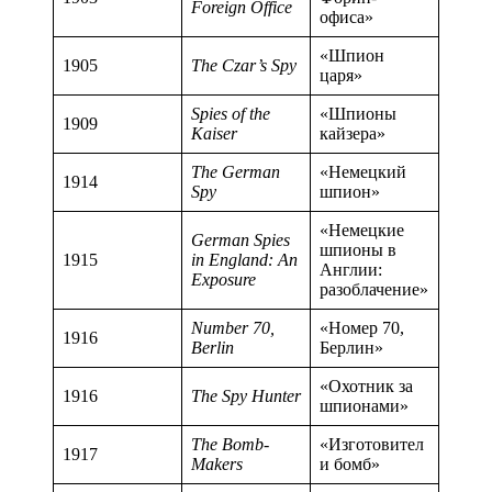
Foreign Office
офиса»
«Шпион
1905
The Czar’s Spy
царя»
Spies of the
«Шпионы
1909
Kaiser
кайзера»
The German
«Немецкий
1914
Spy
шпион»
«Немецкие
German Spies
шпионы в
1915
in England: An
Англии:
Exposure
разоблачение»
Number 70,
«Номер 70,
1916
Berlin
Берлин»
«Охотник за
1916
The Spy Hunter
шпионами»
The Bomb-
«Изготовител
1917
Makers
и бомб»