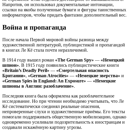
Напротив, он использовал документальные интонации,
ссылки на якобы полученные бумаги и фигуры таинственных
информаторов, чтобы придать фантазии дополнительный вес.
Война и пропаганда
После начала Первой мировой войны разница между
художественной литературой, публицистикой и пропагандой
в книгах Ле Кё стала почти неразличимой.
В 1914 году вышел роман
«The German Spy»
—
«Немецкий
шпион»
. В 1915 году появились публицистические книги
«Britain’s Deadly Peril»
—
«Смертельная опасность
Британии»
,
«German Atrocities»
—
«Немецкие зверства»
и
«German Spies in England: An Exposure»
—
«Немецкие
шпионы в Англии: разоблачение»
.
Последняя книга была оформлена как разоблачительное
исследование. Но при чтении необходимо учитывать, что Ле
Кё систематически соединял реальные опасения,
непроверенные слухи и художественные приёмы. Его тексты
помогали поддерживать общественную мобилизацию, однако
одновременно усиливали подозрительность к иностранцам и
создавали искажённую картину угрозы.