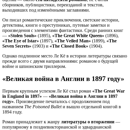
сборников, публицистики, переизданий и текстов,
выходивших под изменёнными заглавиями.
Он писал романтические приключения, светские истории,
детективы, книги о преступниках, путевые заметки и
произведения с элементами фантастики. Среди ранних книг
—
«Stolen Souls»
(1895),
«The Great White Queen»
(1896),
«The Eye of Istar»
(1897),
«The Veiled Man»
(1899),
«The
Seven Secrets»
(1903) и
«The Closed Book»
(1904).
Однако подлинное место Ле Кё в истории литературы связано
прежде всего с двумя направлениями: романом о будущей
войне и шпионским триллером.
«Великая война в Англии в 1897 году»
Первым крупным успехом Ле Кё стал роман
«The Great War
in England in 1897»
—
«Великая война в Англии в 1897
году»
. Произведение печаталось с продолжением под
названием
The Poisoned Bullet
и вышло отдельной книгой в
1894 году.
Роман принадлежит к жанру
литературы о вторжении
—
популярному в поздневикторианской и эдвардианской