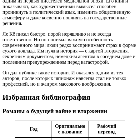
одним из первых писателей медиальной эпохи. Его книги
показывают, как художественный вымысел способен
проникнуть в политический язык, изменить общественную
атмосферу и даже косвенно повлиять на государственные
решения.
Ле Кё писал быстро, порой неряшливо и не всегда
ответственно. Но он понимал важную особенность
современного мира: люди редко воспринимают страх в форме
сухого доклада. Им нужна история — с картой вторжения,
секретным документом, немецким агентом в соседнем доме и
последним предупреждением перед катастрофой.
Он дал публике такие истории. И оказался одним из тех
авторов, после которых шпионаж навсегда стал не только
профессией, но и жанром массового воображения.
Избранная библиография
Романы о будущей войне и вторжении
Оригинально
Рабочий
Год
е название
перевод