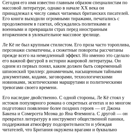
Сегодня его имя известно главным образом специалистам по
массовой литературе, однако в начале XX века он
принадлежал к числу самых читаемых британских писателей.
Его книги выходили огромными тиражами, печатались с
продолжением в газетах, обсуждались политиками и
военными и превращали страх перед иностранным
вторжением в увлекательное массовое зрелище.
Ле Кё не был крупным стилистом. Его проза часто тороплива,
персонажи схематичны, а сюжетные повороты рассчитаны
прежде всего на немедленный эффект. Но именно это сделало
его важной фигурой в истории жанровой литературы. Он
одним из первых понял, каким должен быть современный
шпионский триллер: динамичным, насыщенным тайными
документами, кодами, заговорами, технологическими
новинками, экзотическими маршрутами и политическими
тревогами своего времени.
Его наследие двойственно. С одной стороны, Ле Кё стоял у
истоков популярного романа о секретных агентах и во многом
подготовил появление более поздних героев — от Джона
Бакена и Сомерсета Моэма до Яна Флеминга. С другой — он
превратил литературу в инструмент общественной паники,
поддерживая атмосферу подозрительности и убеждая
читателей, что Британия окружена врагами и буквально