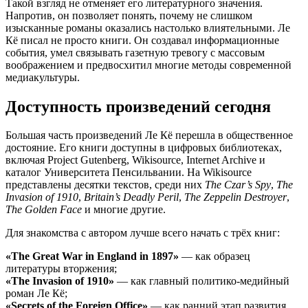
Такой взгляд не отменяет его литературного значения.
Напротив, он позволяет понять, почему не слишком
изысканные романы оказались настолько влиятельными. Ле
Кё писал не просто книги. Он создавал информационные
события, умел связывать газетную тревогу с массовым
воображением и предвосхитил многие методы современной
медиакультуры.
Доступность произведений сегодня
Большая часть произведений Ле Кё перешла в общественное
достояние. Его книги доступны в цифровых библиотеках,
включая Project Gutenberg, Wikisource, Internet Archive и
каталог Университета Пенсильвании. На Wikisource
представлены десятки текстов, среди них
The Czar’s Spy
,
The
Invasion of 1910
,
Britain’s Deadly Peril
,
The Zeppelin Destroyer
,
The Golden Face
и многие другие.
Для знакомства с автором лучше всего начать с трёх книг:
«The Great War in England in 1897»
— как образец
литературы вторжения;
«The Invasion of 1910»
— как главный политико-медийный
роман Ле Кё;
«Secrets of the Foreign Office»
— как ранний этап развития