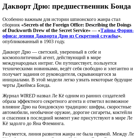
Дакворт Дрю: предшественник Бонда
Особенно важным для истории шпионского жанра стал
сборник
«Secrets of the Foreign Office: Describing the Doings
of Duckworth Drew of the Secret Service»
—
«
Тайны Форин-
офиса: деяния Дакворта Дрю из Секретной службы
»
,
опубликованный в 1903 году.
Дакворт Дрю — светский, уверенный в себе и
космополитичный агент, действующий в мире
международных интриг. Он путешествует, пользуется
техническими новинками, ведёт себя свободно и элегантно и
получает задания от руководителя, скрывающегося за
инициалами. В этой модели легко узнать некоторые будущие
черты Джеймса Бонда.
Журнал
WIRED
назвал Ле Кё одним из ранних создателей
образа эффектного секретного агента и отметил возможное
влияние Дрю на бондовскую традицию: шифры, скоростные
автомобили, необычное оружие, дорогие сигареты, коктейли
и спасения в последний момент уже присутствуют в мире Ле
Кё задолго до Яна Флеминга.
Разумеется, линия развития жанра не была прямой. Между Ле