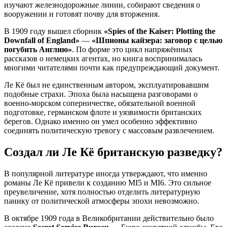
изучают железнодорожные линии, собирают сведения о
вооружении и готовят почву для вторжения.
В 1909 году вышел сборник
«Spies of the Kaiser: Plotting the
Downfall of England»
—
«Шпионы кайзера: заговор с целью
погубить Англию»
. По форме это цикл напряжённых
рассказов о немецких агентах, но книга воспринималась
многими читателями почти как предупреждающий документ.
Ле Кё был не единственным автором, эксплуатировавшим
подобные страхи. Эпоха была насыщена разговорами о
военно-морском соперничестве, обязательной военной
подготовке, германском флоте и уязвимости британских
берегов. Однако именно он умел особенно эффективно
соединять политическую тревогу с массовым развлечением.
Создал ли Ле Кё британскую разведку?
В популярной литературе иногда утверждают, что именно
романы Ле Кё привели к созданию MI5 и MI6. Это сильное
преувеличение, хотя полностью отделить литературную
панику от политической атмосферы эпохи невозможно.
В октябре 1909 года в Великобритании действительно было