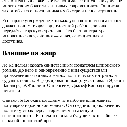
стремительный сюжет. Ле Кё понимал газетную эпоху лучше
многих своих более талантливых современников. Он писал
так, чтобы текст воспринимался быстро и непосредственно.
Его гордое утверждение, что каждую написанную им строку
должен понимать двенадцатилетний ребёнок, хорошо
передаёт авторскую стратегию. Это была литература
мгновенного воздействия — ясная, сенсационная и
доступная.
Влияние на жанр
Ле Кё нельзя назвать единственным создателем шпионского
романа. До него и одновременно с ним существовали
произведения о тайных агентах, политических интригах и
будущих войнах. В формировании жанра участвовали Эрскин
Чайлдерс, Э. Филлипс Оппенгейм, Джозеф Конрад и другие
писатели.
Однако Ле Кё оказался одним из наиболее влиятельных
популяризаторов новой модели. Он соединил приключение,
политику, страх перед вторжением и газетную
сенсационность. Его тексты читали будущие авторы более
сложной шпионской прозы.