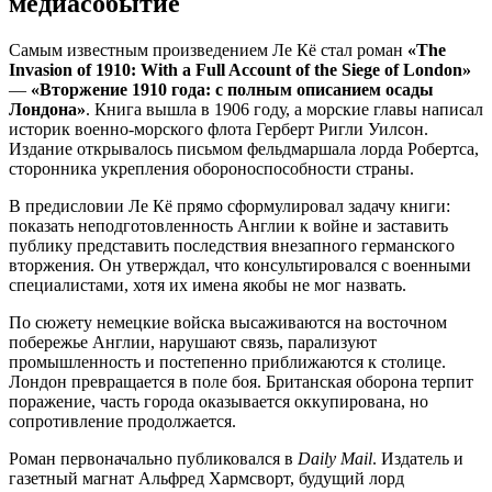
медиасобытие
Самым известным произведением Ле Кё стал роман
«The
Invasion of 1910: With a Full Account of the Siege of London»
—
«Вторжение 1910 года: с полным описанием осады
Лондона»
. Книга вышла в 1906 году, а морские главы написал
историк военно-морского флота Герберт Ригли Уилсон.
Издание открывалось письмом фельдмаршала лорда Робертса,
сторонника укрепления обороноспособности страны.
В предисловии Ле Кё прямо сформулировал задачу книги:
показать неподготовленность Англии к войне и заставить
публику представить последствия внезапного германского
вторжения. Он утверждал, что консультировался с военными
специалистами, хотя их имена якобы не мог назвать.
По сюжету немецкие войска высаживаются на восточном
побережье Англии, нарушают связь, парализуют
промышленность и постепенно приближаются к столице.
Лондон превращается в поле боя. Британская оборона терпит
поражение, часть города оказывается оккупирована, но
сопротивление продолжается.
Роман первоначально публиковался в
Daily Mail
. Издатель и
газетный магнат Альфред Хармсворт, будущий лорд