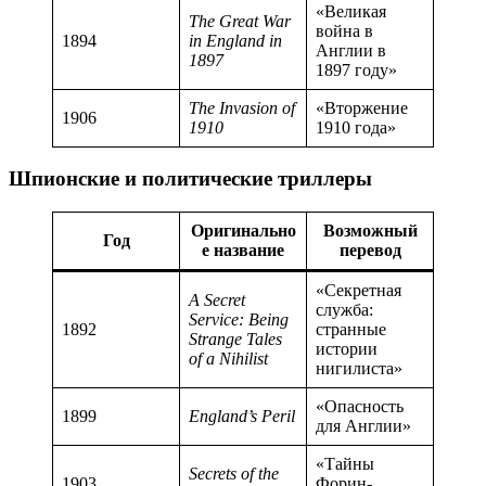
«Великая
The Great War
война в
1894
in England in
Англии в
1897
1897 году»
The Invasion of
«Вторжение
1906
1910
1910 года»
Шпионские и политические триллеры
Оригинально
Возможный
Год
е название
перевод
«Секретная
A Secret
служба:
Service: Being
1892
странные
Strange Tales
истории
of a Nihilist
нигилиста»
«Опасность
1899
England’s Peril
для Англии»
«Тайны
Secrets of the
1903
Форин-