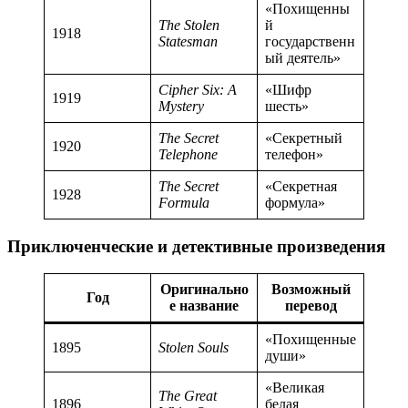
«Похищенны
The Stolen
й
1918
Statesman
государственн
ый деятель»
Cipher Six: A
«Шифр
1919
Mystery
шесть»
The Secret
«Секретный
1920
Telephone
телефон»
The Secret
«Секретная
1928
Formula
формула»
Приключенческие и детективные произведения
Оригинально
Возможный
Год
е название
перевод
«Похищенные
1895
Stolen Souls
души»
«Великая
The Great
1896
белая