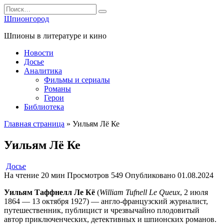
Перейти
Search
к
for:
Шпионгород
содержанию
Шпионы в литературе и кино
Новости
Досье
Аналитика
Фильмы и сериалы
Романы
Герои
Библиотека
Главная страница
»
Уильям Лё Ке
Уильям Лё Ке
Досье
На чтение
20 мин
Просмотров
549
Опубликовано
01.08.2024
Уильям Таффнелл Ле Кё
(
William Tufnell Le Queux
, 2 июля
1864 — 13 октября 1927) — англо-французский журналист,
путешественник, публицист и чрезвычайно плодовитый
автор приключенческих, детективных и шпионских романов.