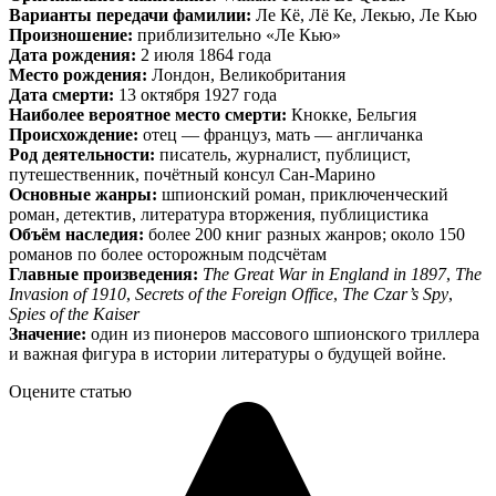
Варианты передачи фамилии:
Ле Кё, Лё Ке, Лекью, Ле Кью
Произношение:
приблизительно «Ле Кью»
Дата рождения:
2 июля 1864 года
Место рождения:
Лондон, Великобритания
Дата смерти:
13 октября 1927 года
Наиболее вероятное место смерти:
Кнокке, Бельгия
Происхождение:
отец — француз, мать — англичанка
Род деятельности:
писатель, журналист, публицист,
путешественник, почётный консул Сан-Марино
Основные жанры:
шпионский роман, приключенческий
роман, детектив, литература вторжения, публицистика
Объём наследия:
более 200 книг разных жанров; около 150
романов по более осторожным подсчётам
Главные произведения:
The Great War in England in 1897
,
The
Invasion of 1910
,
Secrets of the Foreign Office
,
The Czar’s Spy
,
Spies of the Kaiser
Значение:
один из пионеров массового шпионского триллера
и важная фигура в истории литературы о будущей войне.
Оцените статью