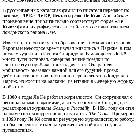
В русскоязычных каталогах фамилию писателя передают по-
разному:
Лё Ке
,
Ле Кё
,
Лекью
и реже
Ле Кью
. Английское
произношение приблизительно соответствует форме
«Ле
Кью»
: фамилия рифмуется с английским
cue
или названием
лондонского района
Kew
.
Известно, что он получил образование в нескольких странах
Европы и некоторое время изучал живопись в Париже, в том
числе у художника Игнаса Спиридона. В молодости Ле Кё
много путешествовал, совершал пешие поездки по
континенту и пробовал писать для газет. Эта ранняя
мобильность оказалась важной для его будущей прозы:
действие его романов постоянно переносится из Лондона в
Париж, из России на Балканы, из Италии в Северную Африку
и обратно.
В 1880-е годы Ле Кё работал журналистом. Он сотрудничал с
региональными изданиями, а затем вернулся в Лондон, где
редактировал журналы
Gossip
и
Piccadilly
. В 1891 году он стал
парламентским корреспондентом газеты
The Globe
. Примерно
в 1893 году Ле Кё оставил регулярную журналистскую работу,
чтобы сосредоточиться на художественной литературе и
путешествиях.