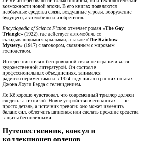
Ле Кё интересовали не только шпионы, но и технологические
возможности новой эпохи. В его книгах появляются
необычные средства связи, воздушные угрозы, вооружение
будущего, автомобили и изобретения.
Encyclopedia of Science Fiction
отмечает роман
«The Gay
Triangle»
(1922), где действует автомобиль со
складывающимися крыльями, а также
«The Rainbow
Mystery»
(1917) с заговором, связанным с мировым
господством.
Интерес писателя к беспроводной связи не ограничивался
художественной литературой. Он состоял в
профессиональных объединениях, занимался
радиоэкспериментами и в 1924 году писал о ранних опытах
Джона Лоуги Бэрда с телевидением.
Ле Кё хорошо чувствовал, что современный триллер должен
следить за техникой. Новое устройство в его книгах — не
просто деталь, а источник тревоги: оно может изменить
баланс сил, облегчить шпионаж или сделать прежние средства
защиты бесполезными.
Путешественник, консул и
коллекционер орденов