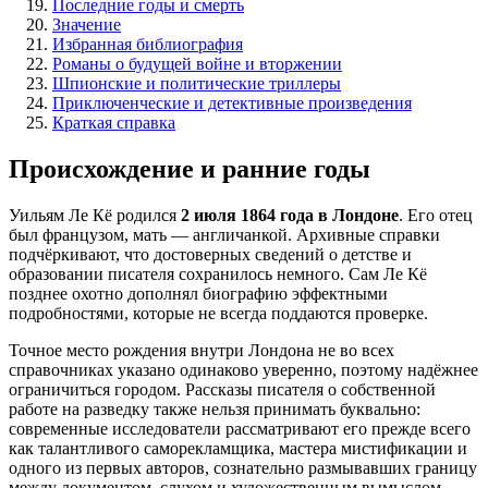
Последние годы и смерть
Значение
Избранная библиография
Романы о будущей войне и вторжении
Шпионские и политические триллеры
Приключенческие и детективные произведения
Краткая справка
Происхождение и ранние годы
Уильям Ле Кё родился
2 июля 1864 года в Лондоне
. Его отец
был французом, мать — англичанкой. Архивные справки
подчёркивают, что достоверных сведений о детстве и
образовании писателя сохранилось немного. Сам Ле Кё
позднее охотно дополнял биографию эффектными
подробностями, которые не всегда поддаются проверке.
Точное место рождения внутри Лондона не во всех
справочниках указано одинаково уверенно, поэтому надёжнее
ограничиться городом. Рассказы писателя о собственной
работе на разведку также нельзя принимать буквально:
современные исследователи рассматривают его прежде всего
как талантливого саморекламщика, мастера мистификации и
одного из первых авторов, сознательно размывавших границу
между документом, слухом и художественным вымыслом.