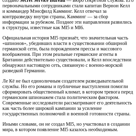
создано
Secret Service Bureau
— Бюро секретной службы. Его
первоначальными сотрудниками стали капитан Вернон Келл
и коммандер Мэнсфилд Камминг. Келл отвечал за
контрразведку внутри страны, Камминг — за сбор
информации за рубежом. Позднее эти направления развились
в структуры, известные как MI5 и MI6.
Официальная история MI5 признаёт, что значительная часть
«шпионов», убедивших власти в существовании обширной
германской сети, была порождением прессы и массового
воображения. При этом реальные германские агенты в
Британии действительно существовали, и Келл впоследствии
обнаружил настоящую сеть, связанную с военно-морской
разведкой Германии.
Ле Кё не был единоличным создателем разведывательной
службы. Но его романы и публичные выступления помогли
сформировать общественный климат, в котором тревога перед
германским шпионажем стала политическим фактором.
Современные исследователи рассматривают его деятельность
как часть более широкой кампании за усиление
государственных полномочий и военной готовности страны.
Иными словами, он не создал MI5, но участвовал в создании
мира, в котором появление MI5 казалось необходимым.