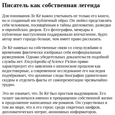
Писатель как собственная легенда
Для понимания Ле Кё важно учитывать не только его книги,
но и созданный им публичный образ. Он любил представлять
себя человеком, посвящённым в тайны дипломатии, разведки
и европейских дворов. Его фотографии, мемуары и
публичные выступления поддерживали впечатление, будто
автор знает гораздо больше, чем имеет право рассказать.
Ле Кё намекал на собственные связи со спецслужбами и
временами фактически изображал себя неофициальным
разведчиком. Однако убедительных доказательств подобной
службы нет.
Encyclopedia of Science Fiction
прямо
характеризует его заявления о шпионском прошлом как
недостоверные, а современное исследование его наследия
подчёркивает, что архивные следы биографии удивительно
скудны и отделить факты от самопрезентации чрезвычайно
трудно.
Это не означает, что Ле Кё был простым выдумщиком. Его
талант заключался именно в превращении собственной жизни
в продолжение написанных им романов. Он существовал в
том же мире, что и его герои: среди секретных шифров,
дипломатических интриг, анонимных информаторов,