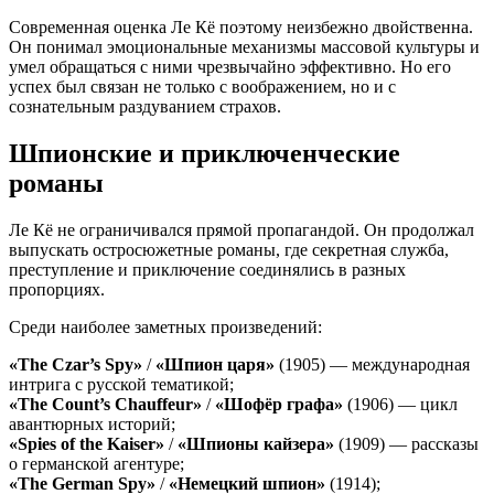
Современная оценка Ле Кё поэтому неизбежно двойственна.
Он понимал эмоциональные механизмы массовой культуры и
умел обращаться с ними чрезвычайно эффективно. Но его
успех был связан не только с воображением, но и с
сознательным раздуванием страхов.
Шпионские и приключенческие
романы
Ле Кё не ограничивался прямой пропагандой. Он продолжал
выпускать остросюжетные романы, где секретная служба,
преступление и приключение соединялись в разных
пропорциях.
Среди наиболее заметных произведений:
«The Czar’s Spy»
/
«Шпион царя»
(1905) — международная
интрига с русской тематикой;
«The Count’s Chauffeur»
/
«Шофёр графа»
(1906) — цикл
авантюрных историй;
«Spies of the Kaiser»
/
«Шпионы кайзера»
(1909) — рассказы
о германской агентуре;
«The German Spy»
/
«Немецкий шпион»
(1914);