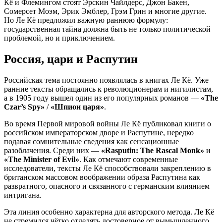
Кё и Флемингом стоят Эрскин Чайлдерс, Джон Бакен,
Сомерсет Моэм, Эрик Эмблер, Грэм Грин и многие другие.
Но Ле Кё предложил важную раннюю формулу:
государственная тайна должна быть не только политической
проблемой, но и приключением.
Россия, цари и Распутин
Российская тема постоянно появлялась в книгах Ле Кё. Уже
ранние тексты обращались к революционерам и нигилистам,
а в 1905 году вышел один из его популярных романов —
«The
Czar’s Spy»
/
«Шпион царя»
.
Во время Первой мировой войны Ле Кё публиковал книги о
российском императорском дворе и Распутине, нередко
подавая сомнительные сведения как сенсационные
разоблачения. Среди них —
«Rasputin: The Rascal Monk»
и
«The Minister of Evil»
. Как отмечают современные
исследователи, тексты Ле Кё способствовали закреплению в
британском массовом воображении образа Распутина как
развратного, опасного и связанного с германским влиянием
интригана.
Эта линия особенно характерна для авторского метода. Ле Кё
не стремился чётко отделять достоверное от вымышленного.