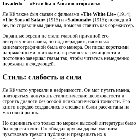
Invaded»
—
«Если бы в Англию вторглись»
.
Ле Кё также был связан с фильмами
«The White Lie»
(1914),
«The Sons of Satan»
(1915) и
«Sadounah»
(1915); последний
он, по справочным данным, помогал ставить как сорежиссёр.
Экранные версии не стали главной причиной его
литературной славы, но подтверждают, насколько
кинематографичной была его манера. Он писал короткими
напряжёнными эпизодами, стремился к зрелищности и
постоянно завершал главы так, чтобы читатель немедленно
переходил к следующей.
Стиль: слабость и сила
Ле Кё часто упрекали в небрежности. Он мог путать имена,
повторяться, допускать стилистические шероховатости и
строить диалоги без особой психологической тонкости. Его
книги нередко создавались в спешке и были рассчитаны на
массовый рынок.
Но оценивать его только по меркам высокой литературы было
бы недостаточно. Он обладал другим даром: умением
чувствовать тревоги публики и превращать их в