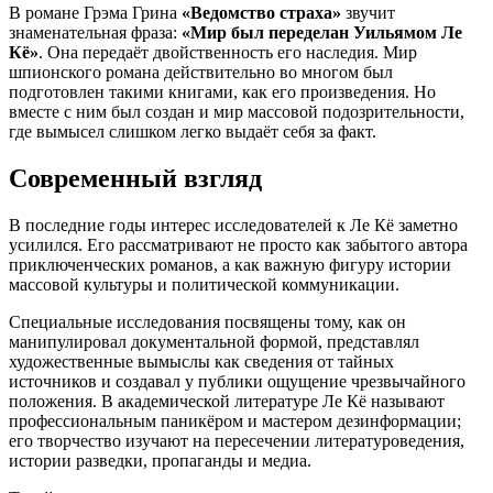
В романе Грэма Грина
«Ведомство страха»
звучит
знаменательная фраза:
«Мир был переделан Уильямом Ле
Кё»
. Она передаёт двойственность его наследия. Мир
шпионского романа действительно во многом был
подготовлен такими книгами, как его произведения. Но
вместе с ним был создан и мир массовой подозрительности,
где вымысел слишком легко выдаёт себя за факт.
Современный взгляд
В последние годы интерес исследователей к Ле Кё заметно
усилился. Его рассматривают не просто как забытого автора
приключенческих романов, а как важную фигуру истории
массовой культуры и политической коммуникации.
Специальные исследования посвящены тому, как он
манипулировал документальной формой, представлял
художественные вымыслы как сведения от тайных
источников и создавал у публики ощущение чрезвычайного
положения. В академической литературе Ле Кё называют
профессиональным паникёром и мастером дезинформации;
его творчество изучают на пересечении литературоведения,
истории разведки, пропаганды и медиа.