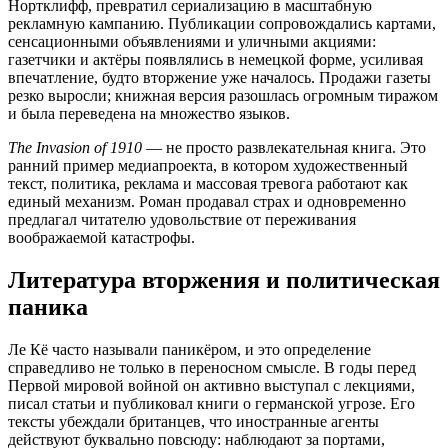
Нортклифф, превратил сериализацию в масштабную
рекламную кампанию. Публикации сопровождались картами,
сенсационными объявлениями и уличными акциями:
газетчики и актёры появлялись в немецкой форме, усиливая
впечатление, будто вторжение уже началось. Продажи газеты
резко выросли; книжная версия разошлась огромным тиражом
и была переведена на множество языков.
The Invasion of 1910
— не просто развлекательная книга. Это
ранний пример медиапроекта, в котором художественный
текст, политика, реклама и массовая тревога работают как
единый механизм. Роман продавал страх и одновременно
предлагал читателю удовольствие от переживания
воображаемой катастрофы.
Литература вторжения и политическая
паника
Ле Кё часто называли паникёром, и это определение
справедливо не только в переносном смысле. В годы перед
Первой мировой войной он активно выступал с лекциями,
писал статьи и публиковал книги о германской угрозе. Его
тексты убеждали британцев, что иностранные агенты
действуют буквально повсюду: наблюдают за портами,