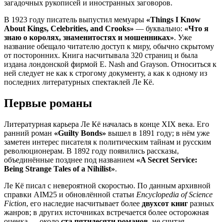
загадочных рукописей и иностранных заговоров.
В 1923 году писатель выпустил мемуары
«Things I Know
About Kings, Celebrities, and Crooks»
— буквально:
«Что я
знаю о королях, знаменитостях и мошенниках»
. Уже
название обещало читателю доступ к миру, обычно скрытому
от посторонних. Книга насчитывала 320 страниц и была
издана лондонской фирмой E. Nash and Grayson. Относиться к
ней следует не как к строгому документу, а как к одному из
последних литературных спектаклей Ле Кё.
Первые романы
Литературная карьера Ле Кё началась в конце XIX века. Его
ранний роман
«Guilty Bonds»
вышел в 1891 году; в нём уже
заметен интерес писателя к политическим тайнам и русским
революционерам. В 1892 году появились рассказы,
объединённые позднее под названием
«A Secret Service:
Being Strange Tales of a Nihilist»
.
Ле Кё писал с невероятной скоростью. По данным архивной
справки AIM25 и обновлённой статьи
Encyclopedia of Science
Fiction
, его наследие насчитывает более
двухсот книг
разных
жанров; в других источниках встречается более осторожная
оценка — около
ста пятидесяти романов
, не считая