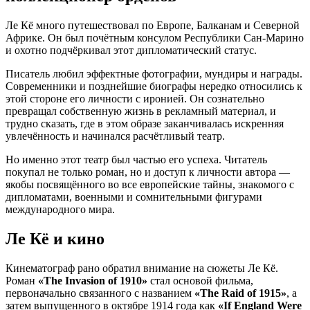
Ле Кё много путешествовал по Европе, Балканам и Северной
Африке. Он был почётным консулом Республики Сан-Марино
и охотно подчёркивал этот дипломатический статус.
Писатель любил эффектные фотографии, мундиры и награды.
Современники и позднейшие биографы нередко относились к
этой стороне его личности с иронией. Он сознательно
превращал собственную жизнь в рекламный материал, и
трудно сказать, где в этом образе заканчивалась искренняя
увлечённость и начинался расчётливый театр.
Но именно этот театр был частью его успеха. Читатель
покупал не только роман, но и доступ к личности автора —
якобы посвящённого во все европейские тайны, знакомого с
дипломатами, военными и сомнительными фигурами
международного мира.
Ле Кё и кино
Кинематограф рано обратил внимание на сюжеты Ле Кё.
Роман
«The Invasion of 1910»
стал основой фильма,
первоначально связанного с названием
«The Raid of 1915»
, а
затем выпущенного в октябре 1914 года как
«If England Were