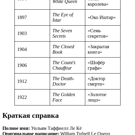
White Queen
королева»
The Eye of
1897
«Око Иштар»
Istar
The Seven
«Семь
1903
Secrets
секретов»
The Closed
«Закрытая
1904
Book
книга»
The Count’s
«Шофёр
1906
Chauffeur
графа»
The Death-
«Доктор
1912
Doctor
смерти»
The Golden
«Золотое
1922
Face
лицо»
Краткая справка
Полное имя:
Уильям Таффнелл Ле Кё
Оригинальное написание:
William Tufnell Le Queux