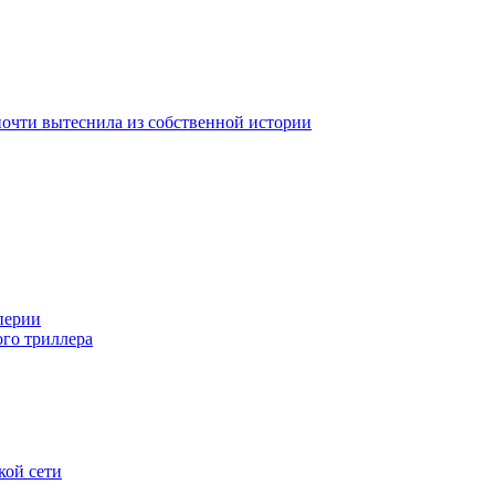
почти вытеснила из собственной истории
перии
ого триллера
кой сети