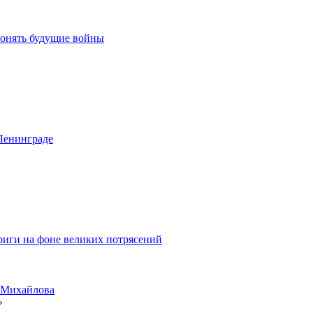
понять будущие войны
 Ленинграде
риги на фоне великих потрясений
а Михайлова
»