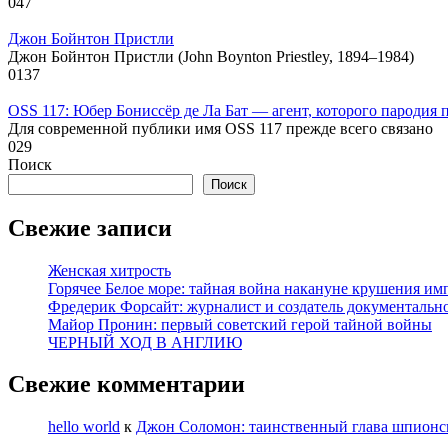
0
47
Джон Бойнтон Пристли
Джон Бойнтон Пристли (John Boynton Priestley, 1894–1984)
0
137
OSS 117: Юбер Бониссёр де Ла Бат — агент, которого пародия 
Для современной публики имя OSS 117 прежде всего связано
0
29
Поиск
Поиск
Свежие записи
Женская хитрость
Горячее Белое море: тайная война накануне крушения им
Фредерик Форсайт: журналист и создатель документальн
Майор Пронин: первый советский герой тайной войны
ЧЕРНЫЙ ХОД В АНГЛИЮ
Свежие комментарии
hello world
к
Джон Соломон: таинственный глава шпионс