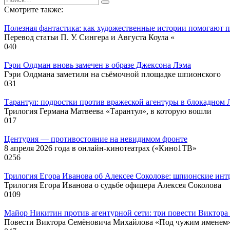
for:
Смотрите также:
Полезная фантастика: как художественные истории помогают 
Перевод статьи П. У. Сингера и Августа Коула «
0
40
Гэри Олдман вновь замечен в образе Джексона Лэма
Гэри Олдмана заметили на съёмочной площадке шпионского
0
31
Тарантул: подростки против вражеской агентуры в блокадном
Трилогия Германа Матвеева «Тарантул», в которую вошли
0
17
Центурия — противостояние на невидимом фронте
8 апреля 2026 года в онлайн‑кинотеатрах («Кино1ТВ»
0
256
Трилогия Егора Иванова об Алексее Соколове: шпионские инт
Трилогия Егора Иванова о судьбе офицера Алексея Соколова
0
109
Майор Никитин против агентурной сети: три повести Виктор
Повести Виктора Семёновича Михайлова «Под чужим именем