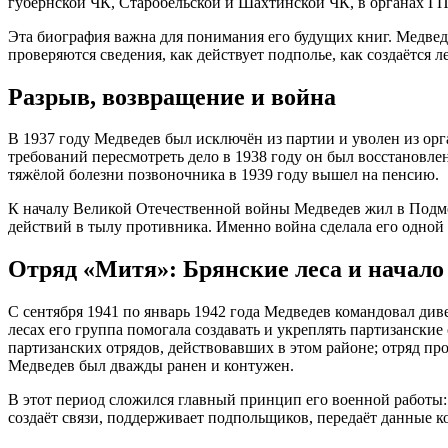
губернской ЧК, Старобельской и Шахтинской ЧК, в органах ГПУ
Эта биография важна для понимания его будущих книг. Медведев
проверяются сведения, как действует подполье, как создаётся л
Разрыв, возвращение и война
В 1937 году Медведев был исключён из партии и уволен из ор
требований пересмотреть дело в 1938 году он был восстановле
тяжёлой болезни позвоночника в 1939 году вышел на пенсию.
К началу Великой Отечественной войны Медведев жил в Подмос
действий в тылу противника. Именно война сделала его одной
Отряд «Митя»: Брянские леса и начало
С сентября 1941 по январь 1942 года Медведев командовал д
лесах его группа помогала создавать и укреплять партизански
партизанских отрядов, действовавших в этом районе; отряд пр
Медведев был дважды ранен и контужен.
В этот период сложился главный принцип его военной работы:
создаёт связи, поддерживает подпольщиков, передаёт данные 