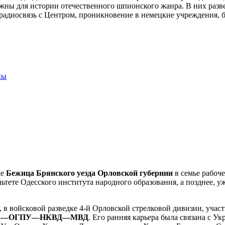
ны для истории отечественного шпионского жанра. В них развед
 радиосвязь с Центром, проникновение в немецкие учреждения, б
ны
ке
Бежица Брянского уезда Орловской губернии
в семье рабоче
тете Одесского института народного образования, а позднее, у
в войсковой разведке 4-й Орловской стрелковой дивизии, участ
К—ОГПУ—НКВД—МВД
. Его ранняя карьера была связана с У