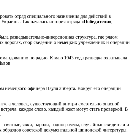
ровать отряд специального назначения для действий в
 Украины. Так началась история отряда
«Победители»
,
была разведывательно-диверсионная структура, где рядом
ых дорогах, сбор сведений о немецких учреждениях и операции
командованию по радио. К маю 1943 года разведка охватывала
Львов.
м немецкого офицера Пауля Зиберта. Вокруг его операций
нт», а человек, существующий внутри смертельно опасной
 встреча, каждое слово, каждый жест могут стать проверкой. В
.
— связные, явки, пароли, радиограммы, случайные свидетели и
их образцов советской документальной шпионской литературы.