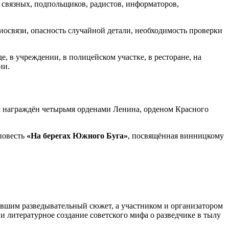
: связных, подпольщиков, радистов, информаторов,
иосвязи, опасность случайной детали, необходимость проверки
е, в учреждении, в полицейском участке, в ресторане, на
ии.
л награждён четырьмя орденами Ленина, орденом Красного
 повесть
«На берегах Южного Буга»
, посвящённая винницкому
ившим разведывательный сюжет, а участником и организатором
и литературное создание советского мифа о разведчике в тылу