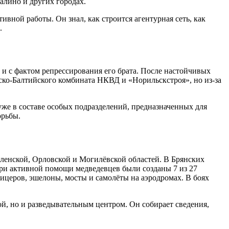
алино и других городах.
ивной работы. Он знал, как строится агентурная сеть, как
.
и с фактом репрессирования его брата. После настойчивых
рско-Балтийского комбината НКВД и «Норильскстроя», но из-за
же в составе особых подразделений, предназначенных для
орьбы.
ленской, Орловской и Могилёвской областей. В Брянских
при активной помощи медведевцев были созданы 7 из 27
фицеров, эшелоны, мосты и самолёты на аэродромах. В боях
й, но и разведывательным центром. Он собирает сведения,