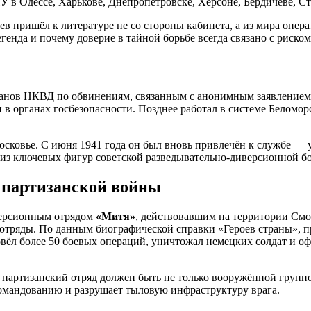
 в Одессе, Харькове, Днепропетровске, Херсоне, Бердичеве, Ст
 пришёл к литературе не со стороны кабинета, а из мира операт
егенда и почему доверие в тайной борьбе всегда связано с риском
ганов НКВД по обвинениям, связанным с анонимным заявлением 
н в органах госбезопасности. Позднее работал в системе Беломо
ковье. С июня 1941 года он был вновь привлечён к службе — у
 из ключевых фигур советской разведывательно-диверсионной б
 партизанской войны
иверсионным отрядом
«Митя»
, действовавшим на территории Смо
е отряды. По данным биографической справки «Героев страны», 
овёл более 50 боевых операций, уничтожал немецких солдат и о
 партизанский отряд должен быть не только вооружённой группо
командованию и разрушает тыловую инфраструктуру врага.