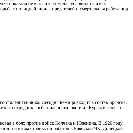
ка показана не как литературная условность, а как
орьба с полицией, поиск предателей и смертельная работа под
го-сталелитейщика. Сегодня Бежица входит в состав Брянска.
же как сотрудник госбезопасности, окончил Курсы высшего
вовал в боях против войск Колчака и Юденича. В 1920 году
краиной и югом страны: он работал в Брянской ЧК, Донецкой