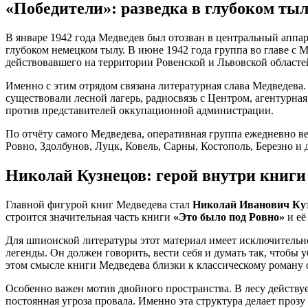
«Победители»: разведка в глубоком ты
В январе 1942 года Медведев был отозван в центральный аппар
глубоком немецком тылу. В июне 1942 года группа во главе с
действовавшего на территории Ровенской и Львовской областе
Именно с этим отрядом связана литературная слава Медведева
существовали лесной лагерь, радиосвязь с Центром, агентурна
против представителей оккупационной администрации.
По отчёту самого Медведева, оперативная группа ежедневно ве
Ровно, Здолбунов, Луцк, Ковель, Сарны, Костополь, Березно и
Николай Кузнецов: герой внутри книги
Главной фигурой книг Медведева стал
Николай Иванович Ку
строится значительная часть книги
«Это было под Ровно»
и её
Для шпионской литературы этот материал имеет исключительно
легенды. Он должен говорить, вести себя и думать так, чтобы 
этом смысле книги Медведева близки к классическому роману 
Особенно важен мотив двойного пространства. В лесу действуе
постоянная угроза провала. Именно эта структура делает проз