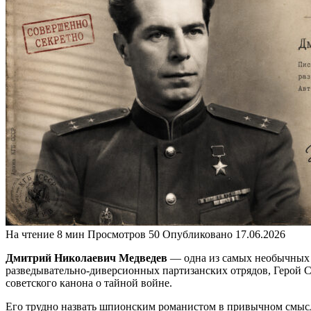
На чтение
8 мин
Просмотров
50
Опубликовано
17.06.2026
Дмитрий Николаевич Медведев
— одна из самых необычных ф
разведывательно-диверсионных партизанских отрядов, Герой С
советского канона о тайной войне.
Его трудно назвать шпионским романистом в привычном смысл