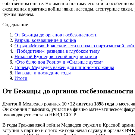
собственном опыте. Но именно поэтому его книги особенно важ
ежедневная практика войны: явки, легенды, агентурные связи,
чужим именем.
Содержание
От Бежицы до органов госбезопасности
Разрыв, возвращение и война
Отряд «Митя»: Брянские леса и начало партизанской вой
«Победители»: разведка в глубоком тылу
Николай Кузнецов: герой внутри книги
«Это было под Ровно» и «Сильные духом»
Почему Медведев важен для шпионского жанра
Награды и последние годы
Итоги
От Бежицы до органов госбезопасности
Дмитрий Медведев родился
10 / 22 августа 1898 года
в местеч
Он окончил гимназию, учился на физико-математическом факуль
руководящего состава НКВД СССР.
В годы Гражданской войны Медведев служил в Красной армии, 
вступил в партию и с того же года начал службу в органах
ВЧ