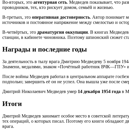
Во-вторых, это
агентурная сеть
. Медведев показывает, что ра
проводников, тех, кто рискует домом, семьёй и жизнью.
В-третьих, это
оперативная достоверность
. Автор понимает м
источников и постоянное напряжение между смелостью и осто
В-четвёртых, это
драматургия оккупации
. В книгах Медведев
станции, в кабинете чиновника. Поэтому шпионский сюжет ст
Награды и последние годы
За деятельность в тылу врага Дмитрию Медведеву 5 ноября 19
Знамени, медалями, знаком «Почётный работник ВЧК—ГПУ» 
После войны Медведев работал в центральном аппарате госбезо
подполью; завершить её он не успел. Она вышла уже после смер
Дмитрий Николаевич Медведев умер
14 декабря 1954 года
в М
Итоги
Дмитрий Медведев занимает особое место в советской литерат
тех операций, о которых писал. Поэтому его книги обладают дв
врага.