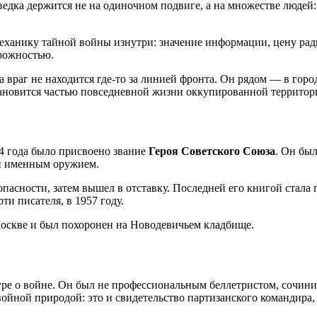
зведка держится не на одиночном подвиге, а на множестве людей
еханику тайной войны изнутри: значение информации, цену рад
рожностью.
а враг не находится где-то за линией фронта. Он рядом — в город
ановится частью повседневной жизни оккупированной территор
44 года было присвоено звание
Героя Советского Союза
. Он бы
и именным оружием.
пасности, затем вышел в отставку. Последней его книгой стала
ти писателя, в 1957 году.
оскве и был похоронен на Новодевичьем кладбище.
уре о войне. Он был не профессиональным беллетристом, сочин
ойной природой: это и свидетельство партизанского командира, 