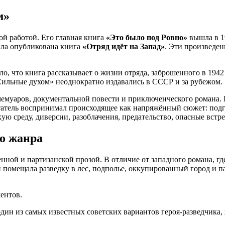
м»
ой работой. Его главная книга
«Это было под Ровно»
вышла в 19
была опубликована книга
«Отряд идёт на Запад»
. Эти произведен
о, что книга рассказывает о жизни отряда, заброшенного в 1942
«Сильные духом» неоднократно издавались в СССР и за рубежом.
мемуаров, документальной повести и приключенческого романа. 
татель воспринимал происходящее как напряжённый сюжет: подго
ю среду, диверсии, разоблачения, предательство, опасные встре
о жанра
нной и партизанской прозой. В отличие от западного романа, где
 помещала разведку в лес, подполье, оккупированный город и п
ентов.
дин из самых известных советских вариантов героя-разведчика,