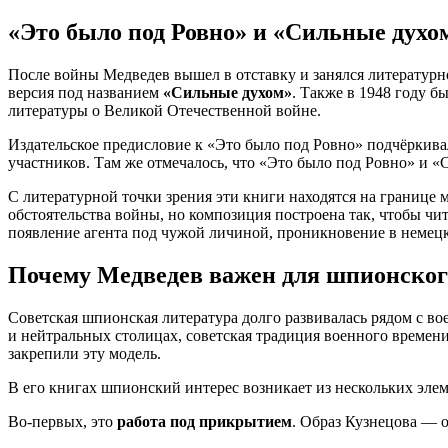
«Это было под Ровно» и «Сильные духо
После войны Медведев вышел в отставку и занялся литературн
версия под названием
«Сильные духом»
. Также в 1948 году 
литературы о Великой Отечественной войне.
Издательское предисловие к «Это было под Ровно» подчёркивал
участников. Там же отмечалось, что «Это было под Ровно» и 
С литературной точки зрения эти книги находятся на границе 
обстоятельства войны, но композиция построена так, чтобы чи
появление агента под чужой личиной, проникновение в немецку
Почему Медведев важен для шпионског
Советская шпионская литература долго развивалась рядом с вое
и нейтральных столицах, советская традиция военного времени
закрепили эту модель.
В его книгах шпионский интерес возникает из нескольких элем
Во-первых, это
работа под прикрытием
. Образ Кузнецова — о