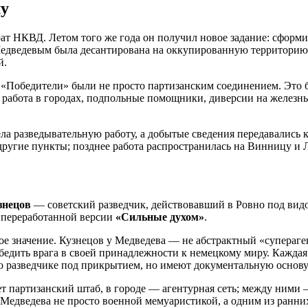
лу
ат НКВД. Летом того же года он получил новое задание: сформи
 Медведевым была десантирована на оккупированную территорию
й.
. «Победители» были не просто партизанским соединением. Это 
я работа в городах, подпольные помощники, диверсии на железн
ла разведывательную работу, а добытые сведения передавались 
 другие пункты; позднее работа распространилась на Винницу и 
знецов
— советский разведчик, действовавший в Ровно под видо
 переработанной версии
«Сильные духом»
.
е значение. Кузнецов у Медведева — не абстрактный «супераге
убедить врага в своей принадлежности к немецкому миру. Каждая
о разведчике под прикрытием, но имеют документальную основу
т партизанский штаб, в городе — агентурная сеть; между ними 
у Медведева не просто военной мемуаристикой, а одним из ранн