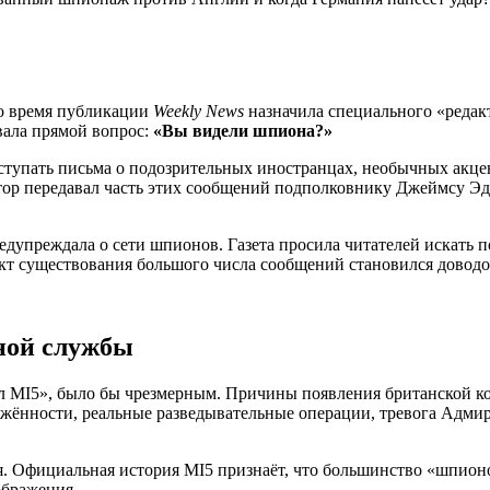
Во время публикации
Weekly News
назначила специального «редак
авала прямой вопрос:
«Вы видели шпиона?»
тупать письма о подозрительных иностранцах, необычных акцент
р передавал часть этих сообщений подполковнику Джеймсу Эдм
едупреждала о сети шпионов. Газета просила читателей искать 
т существования большого числа сообщений становился доводом в
тной службы
л MI5», было бы чрезмерным. Причины появления британской ко
ённости, реальные разведывательные операции, тревога Адмирал
зя. Официальная история MI5 признаёт, что большинство «шпио
ображения.