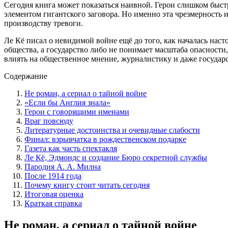
Сегодня книга может показаться наивной. Герои слишком быстр
элементом гигантского заговора. Но именно эта чрезмерность 
производству тревоги.
Ле Кё писал о невидимой войне ещё до того, как началась нас
общества, а государство либо не понимает масштаба опасности,
влиять на общественное мнение, журналистику и даже государ
Содержание
Не роман, а сериал о тайной войне
«Если бы Англия знала»
Герои с говорящими именами
Враг повсюду
Литературные достоинства и очевидные слабости
Финал: взрывчатка в рождественском подарке
Газета как часть спектакля
Ле Кё, Эдмондс и создание Бюро секретной службы
Пародия А. А. Милна
После 1914 года
Почему книгу стоит читать сегодня
Итоговая оценка
Краткая справка
Не роман, а сериал о тайной войне