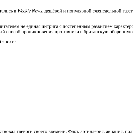
тались в
Weekly News
, дешёвой и популярной еженедельной газет
 читателем не единая интрига с постепенным развитием характер
овый способ проникновения противника в британскую оборонную 
 эпохи:
ствовал тревоги своего времени. Флот, артиллерия, авиация, по