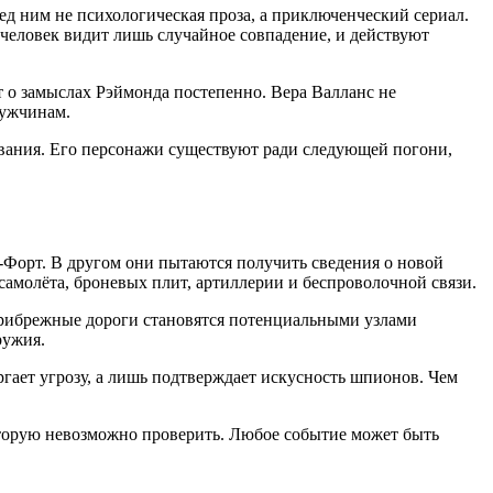
д ним не психологическая проза, а приключенческий сериал.
человек видит лишь случайное совпадение, и действуют
т о замыслах Рэймонда постепенно. Вера Валланс не
мужчинам.
ования. Его персонажи существуют ради следующей погони,
ф-Форт. В другом они пытаются получить сведения о новой
самолёта, броневых плит, артиллерии и беспроволочной связи.
прибрежные дороги становятся потенциальными узлами
ружия.
ргает угрозу, а лишь подтверждает искусность шпионов. Чем
оторую невозможно проверить. Любое событие может быть