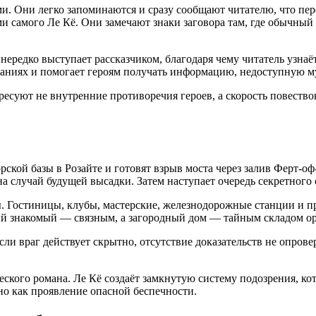
 Они легко запоминаются и сразу сообщают читателю, что пере
 самого Ле Кё. Они замечают знаки заговора там, где обычный 
нередко выступает рассказчиком, благодаря чему читатель узнаё
ованиях и помогает героям получать информацию, недоступную 
ресуют не внутренние противоречия героев, а скорость повеств
ской базы в Розайте и готовят взрыв моста через залив Ферт-о
а случай будущей высадки. Затем наступает очередь секретного 
ы. Гостиницы, клубы, мастерские, железнодорожные станции и 
ый знакомый — связным, а загородный дом — тайным складом о
ли враг действует скрытно, отсутствие доказательств не опрове
ского романа. Ле Кё создаёт замкнутую систему подозрения, к
но как проявление опасной беспечности.