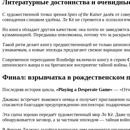
Литературные достоинства и очевидные
С художественной точки зрения
Spies of the Kaiser
далёк от сове
совпадения слишком удобны. Ле Кё не стремится к психологич
Но книга обладает другим качеством: она почти не замедляется
кульминацией. Передышка невозможна, потому что за раскры
Такой ритм делает книгу предшественницей не только шпионск
узнаваемым, а новые эпизоды предлагают свежие вариации зна
Современное переиздание Routledge включило книгу в серию
C
шпионского жанра и на британское восприятие тайной войны.
Финал: взрывчатка в рождественском п
Последняя история цикла,
«Playing a Desperate Game»
— «Отча
Джакокс встречает знакомого немца и получает приглашение н
спасаются благодаря предупреждению инспектора: подарочные
Эта сцена хорошо передаёт художественный мир Ле Кё. Даже п
обнаруживается заговор, а за частным эпизодом — тайная война
В финале Джакокс задаётся вопросом: чем закончится организо