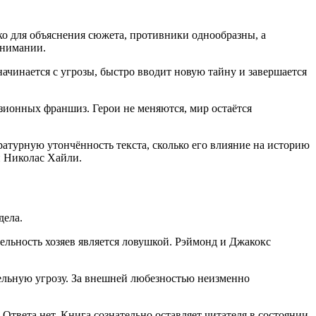
ко для объяснения сюжета, противники однообразны, а
онимании.
начинается с угрозы, быстро вводит новую тайну и завершается
зионных франшиз. Герои не меняются, мир остаётся
ературную утончённость текста, сколько его влияние на историю
и Николас Хайли.
дела.
ельность хозяев является ловушкой. Рэймонд и Джакокс
тельную угрозу. За внешней любезностью неизменно
Ответа нет. Книга сознательно оставляет читателя в состоянии