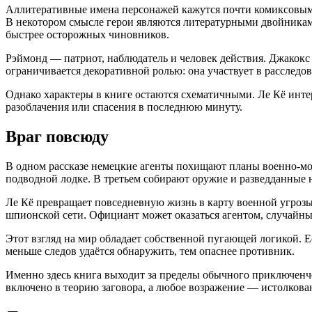
Аллитеративные имена персонажей кажутся почти комиксовыми.
В некотором смысле герои являются литературными двойниками
быстрее осторожных чиновников.
Рэймонд — патриот, наблюдатель и человек действия. Джакокс 
ограничивается декоративной ролью: она участвует в расслед
Однако характеры в книге остаются схематичными. Ле Кё инте
разоблачения или спасения в последнюю минуту.
Враг повсюду
В одном рассказе немецкие агенты похищают планы военно-мор
подводной лодке. В третьем собирают оружие и разведданные н
Ле Кё превращает повседневную жизнь в карту военной угроз
шпионской сети. Официант может оказаться агентом, случайн
Этот взгляд на мир обладает собственной пугающей логикой. Ес
меньше следов удаётся обнаружить, тем опаснее противник.
Именно здесь книга выходит за пределы обычного приключенче
включено в теорию заговора, а любое возражение — истолкова