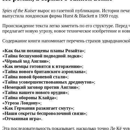
Spies of the Kaiser
вырос из газетной публикации. Истории печа
выпустила лондонская фирма Hurst & Blackett в 1909 году.
Происхождение текста легко заметить по его структуре. Перед
предлагает новую угрозу, новое техническое изобретение и н
Содержание книги напоминает перечень страхов эдвардианской
«Как были похищены планы Розайта»
;
«Тайна бесшумной подводной лодки»
;
«Чёрный ход Англии»
;
«Как немцы готовятся к вторжению»
;
«Тайна нового британского аэроплана»
;
«Тайна новой броневой стали»
;
«Тайна усовершенствованных дредноутов»
;
«Немецкий заговор против Англии»
;
«Тайна нашего нового орудия»
;
«Тайна обороны Клайда»
;
«Угроза Лондону»
;
«Как Германия разжигает смуту»
;
«Наши секреты беспроволочной связи»
;
«Отчаянная игра»
.
Эта последовательность показывает, насколько точно Ле Кё чув