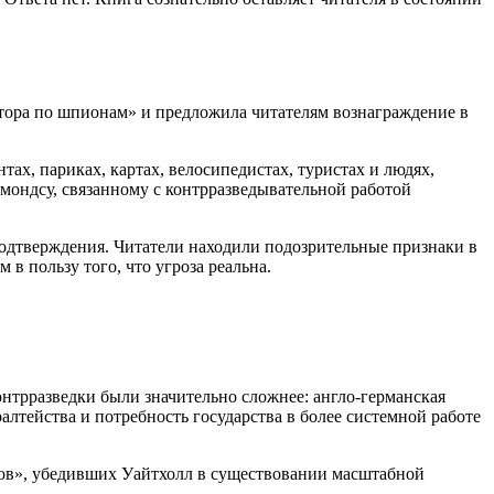
тора по шпионам» и предложила читателям вознаграждение в
ах, париках, картах, велосипедистах, туристах и людях,
ондсу, связанному с контрразведывательной работой
подтверждения. Читатели находили подозрительные признаки в
 пользу того, что угроза реальна.
нтрразведки были значительно сложнее: англо-германская
тейства и потребность государства в более системной работе
нов», убедивших Уайтхолл в существовании масштабной