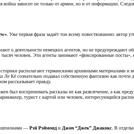
я война зависит не только от армии, но и от информации. Следо
ew»
. Уже первая фраза задаёт тон всему повествованию: автор 
о знают о деятельности немецких агентов, но не предупреждают
ть тысяч человек. Эти агенты занимают «фиксированные посты»,
сторики располагают германскими архивными материалами и мог
о Ле Кё сознательно подавал собственную фантазию как почти д
ном рассказывает правду.
жен был воспринимать рассказы не как развлечение, а как пред
арикмахер, турист с картой или человек, интересующийся распи
за шпионами —
Рэй Рэймонд
и
Джон “Джек” Джакокс
. В отдел