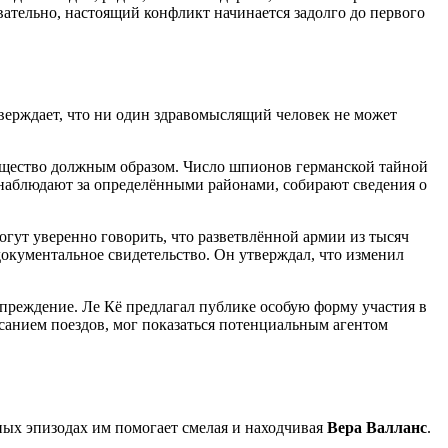
вательно, настоящий конфликт начинается задолго до первого
утверждает, что ни один здравомыслящий человек не может
 общество должным образом. Число шпионов германской тайной
 наблюдают за определёнными районами, собирают сведения о
ут уверенно говорить, что разветвлённой армии из тысяч
окументальное свидетельство. Он утверждал, что изменил
упреждение. Ле Кё предлагал публике особую форму участия в
санием поездов, мог показаться потенциальным агентом
ьных эпизодах им помогает смелая и находчивая
Вера Валланс
.