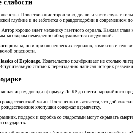
 слабости
ршенства. Повествование торопливо, диалоги часто служат толь
еской глубине и не заботится о правдоподобии в современном п
. Автор хорошо знает механику газетного сериала. Каждая глава 
тым заговором немедленно обнаруживается следующий.
ого романа, но и приключенческих сериалов, комиксов и телеви
комой опасности.
lassics of Espionage
. Издательство подчёркивает не столько лит
 Вступительную статью к переизданию написал историк разведк
одарке
янная игра», доводит формулу Ле Кё до почти пародийного пре
а рождественский ужин. Постепенно выясняется, что доброжелат
 рождественские хлопушки содержат взрывчатку.
раздник, подарок и коробка со сладостями могут скрывать смер
 государств.
ванный шпионаж против Англии и когда Германия нанесёт удар? 