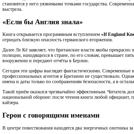
становятся у него уязвимыми точками государства. Современна
выстрела.
«Если бы Англия знала»
Книга открывается программным вступлением
«If England Kn
отрицать близкую опасность германского вторжения.
Далее Ле Кё заявляет, что британские власти якобы прекрасн
полиции, находящихся в стране, по его словам, превышает пя
вооружении и передают отчёты в Берлин.
Сегодня эти цифры выглядят фантастическими. Современные и
профессиональных агентов в Британии не существовало. Однак
имена и даты только по соображениям безопасности, а в осталь
Такой приём оказался чрезвычайно эффективным. Читатель дол
национальной обороне: после чтения книги любой официант, п
кайзера.
Герои с говорящими именами
В центре повествования находятся два энергичных охотника 