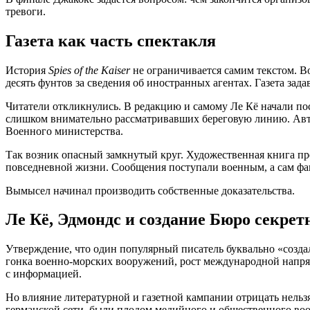
тревоги.
Газета как часть спектакля
История
Spies of the Kaiser
не ограничивается самим текстом. 
десять фунтов за сведения об иностранных агентах. Газета зад
Читатели откликнулись. В редакцию и самому Ле Кё начали пос
слишком внимательно рассматривавших береговую линию. Авто
Военного министерства.
Так возник опасный замкнутый круг. Художественная книга пр
повседневной жизни. Сообщения поступали военным, а сам фак
Вымысел начинал производить собственные доказательства.
Ле Кё, Эдмондс и создание Бюро секре
Утверждение, что один популярный писатель буквально «созда
гонка военно-морских вооружений, рост международной напряж
с информацией.
Но влияние литературной и газетной кампании отрицать нель
германской сети, были плодом медийного и общественного во