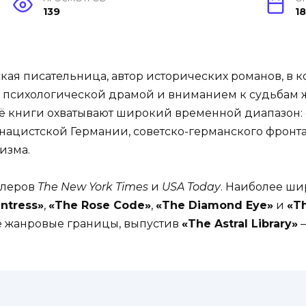
139
1
кая писательница, автор исторических романов, в 
 психологической драмой и вниманием к судьбам ж
ё книги охватывают широкий временной диапазон: 
ацистской Германии, советско-германского фронта
изма.
ллеров
The New York Times
и
USA Today
. Наиболее ши
ntress»
,
«The Rose Code»
,
«The Diamond Eye»
и
«Th
 жанровые границы, выпустив
«The Astral Library»
—