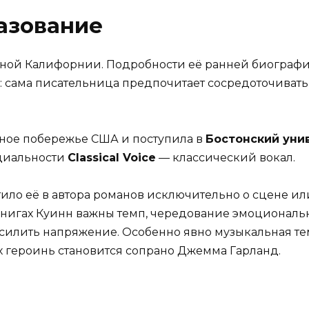
азование
ной Калифорнии. Подробности её ранней биографи
 сама писательница предпочитает сосредоточивать
чное побережье США и поступила в
Бостонский уни
ециальности
Classical Voice
— классический вокал.
ило её в автора романов исключительно о сцене или
нигах Куинн важны темп, чередование эмоциональн
силить напряжение. Особенно явно музыкальная те
ых героинь становится сопрано Джемма Гарланд.