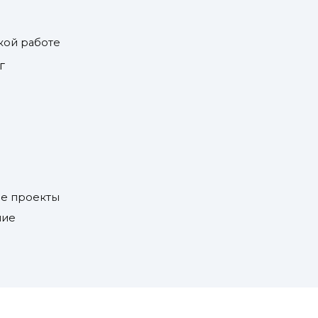
е
кой работе
г
ые проекты
ние