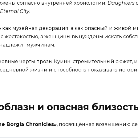
ожены согласно внутренней хронологии:
Daughters 
Eternal City
.
 как музейная декорация, а как опасный и живой м
т с жестокостью, а женщины вынуждены искать собс
инадлежит мужчинам.
новные черты прозы Куинн: стремительный сюжет, 
вседневной жизни и способность показывать истор
облазн и опасная близость
he Borgia Chronicles»
, посвящённая возвышению се