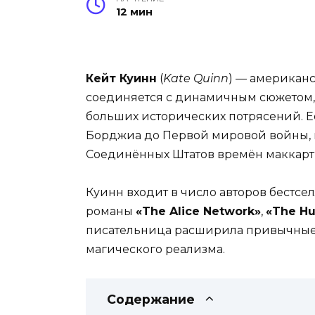
12 мин
Кейт Куинн
(
Kate Quinn
) — американс
соединяется с динамичным сюжетом,
больших исторических потрясений. Е
Борджиа до Первой мировой войны, н
Соединённых Штатов времён маккарт
Куинн входит в число авторов бестсе
романы
«The Alice Network»
,
«The Hu
писательница расширила привычные
магического реализма.
Содержание