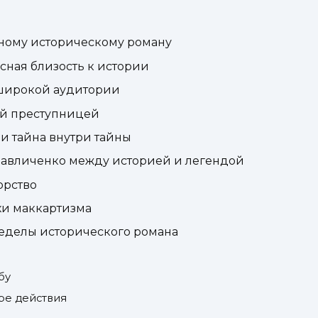
ному историческому роману
асная близость к истории
к широкой аудитории
ной преступницей
 и тайна внутри тайны
Павличенко между историей и легендой
орство
охи маккартизма
 пределы исторического романа
бу
ре действия