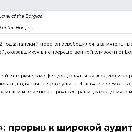
Novel of the Borgias
 of the Borgias
 года: папский престол освободился, а влиятельные 
ей, оказавшихся в непосредственной близости от Б
орой исторические фигуры делятся на злодеев и жер
влекать, подчинять и разрушать. Итальянское Возро
 политики и крайне непрочных границ между лично
k»: прорыв к широкой ауди