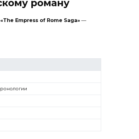
скому роману
а
«The Empress of Rome Saga»
—
хронологии