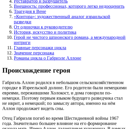
Реставратор и разрушитель
Внешность: профессионал, которого легко недооценить
Трагедия в Вене
«Контора»: художественный аналог израильской
разведки
От одиночки к руководителю
История, искусство и политика
Герой не чистого шпионского романа, а международной
интриги
Главные персонажи цикла
Значение персонажа
Романы цикла о Габриэле Аллоне
Происхождение героя
Габриэль Аллон родился в небольшом сельскохозяйственном
городке в Изреельской долине. Его родители были немецкими
евреями, пережившими Холокост, и дома говорили по-
немецки. Поэтому первым языком будущего разведчика стал
не иврит, а немецкий; по замыслу автора, именно на нём
Аллон продолжает видеть сны.
Отец Габриэля погиб во время Шестидневной войны 1967
года. Значительно большее влияние на его формирование
оказала мать, Ирена Аллон, талантливая художница. В рамках