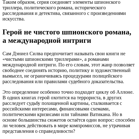
Таким образом, серия соединяет элементы шпионского
триллера, политического романа, исторического
расследования и детектива, связанного с произведениями
искусства.
Герой не чистого шпионского романа,
а международной интриги
Сам Дэниел Силва предпочитает называть свои книги не
«чистыми шпионскими триллерами», а романами
международной интриги. По его словам, этот жанр позволяет
свободнее соединять историю, политику и художественный
вымысел, не ограничиваясь процедурами полицейского
расследования или правилами судебного доказательства.
Это определение особенно точно подходит циклу об Аллоне.
В одних книгах герой охотится на террориста, в других
расследует судьбу похищенной картины, сталкивается с
российскими интересами, финансовыми схемами,
политическими кризисами или тайнами Ватикана. Но в
основе большинства сюжетов остаётся один вопрос: способен
ли человек действовать в мире компромиссов, не утрачивая
представления о справедливости?