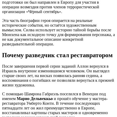
подготовки он был направлен в Европу для участия в
операции возмездия против членов террористической
организации «Чёрный сентябрь».
Эта часть биографии героя опирается на реальные
исторические события, но остаётся художественным
вымыслом. Силва использует историю тайной борьбы после
Мюнхена как исходную точку для формирования персонажа, а
не как документальное описание конкретной
разведывательной операции.
Почему разведчик стал реставратором
После завершения первой серии заданий Аллон вернулся в
Израиль внутренне изменившимся человеком. Он выглядел
старше своих лет, на висках появилась ранняя седина, а
воспоминания о погибших не позволяли вернуться к прежней
жизни художника.
С помощью Шамрона Габриэль поселился в Венеции под
именем
Марио Дельвеккьо
и прошёл обучение у мастера-
реставратора Умберто Конти. В течение последующих
пятнадцати лет он жил преимущественно в Европе,
восстанавливал картины старых мастеров и одновременно