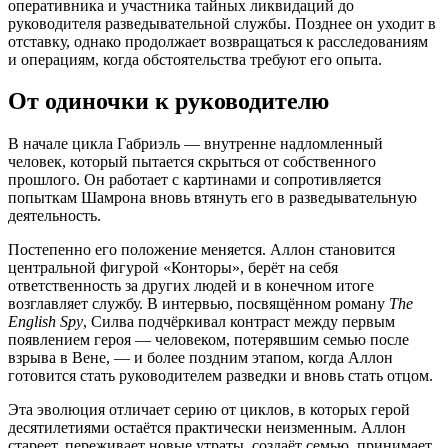
оперативника и участника тайных ликвидаций до
руководителя разведывательной службы. Позднее он уходит в
отставку, однако продолжает возвращаться к расследованиям
и операциям, когда обстоятельства требуют его опыта.
От одиночки к руководителю
В начале цикла Габриэль — внутренне надломленный
человек, который пытается скрыться от собственного
прошлого. Он работает с картинами и сопротивляется
попыткам Шамрона вновь втянуть его в разведывательную
деятельность.
Постепенно его положение меняется. Аллон становится
центральной фигурой «Конторы», берёт на себя
ответственность за других людей и в конечном итоге
возглавляет службу. В интервью, посвящённом роману
The
English Spy
, Силва подчёркивал контраст между первым
появлением героя — человеком, потерявшим семью после
взрыва в Вене, — и более поздним этапом, когда Аллон
готовится стать руководителем разведки и вновь стать отцом.
Эта эволюция отличает серию от циклов, в которых герой
десятилетиями остаётся практически неизменным. Аллон
стареет, переживает новые утраты, создаёт семью, принимает