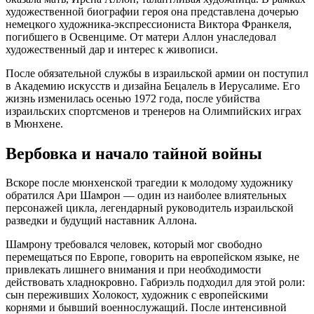
художественной биографии героя она представлена дочерью
немецкого художника-экспрессиониста Виктора Франкеля,
погибшего в Освенциме. От матери Аллон унаследовал
художественный дар и интерес к живописи.
После обязательной службы в израильской армии он поступил
в Академию искусств и дизайна Бецалель в Иерусалиме. Его
жизнь изменилась осенью 1972 года, после убийства
израильских спортсменов и тренеров на Олимпийских играх
в Мюнхене.
Вербовка и начало тайной войны
Вскоре после мюнхенской трагедии к молодому художнику
обратился Ари Шамрон — один из наиболее влиятельных
персонажей цикла, легендарный руководитель израильской
разведки и будущий наставник Аллона.
Шамрону требовался человек, который мог свободно
перемещаться по Европе, говорить на европейском языке, не
привлекать лишнего внимания и при необходимости
действовать хладнокровно. Габриэль подходил для этой роли:
сын переживших Холокост, художник с европейскими
корнями и бывший военнослужащий. После интенсивной