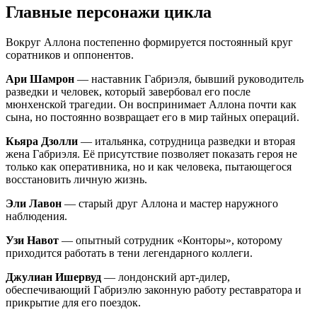
Главные персонажи цикла
Вокруг Аллона постепенно формируется постоянный круг
соратников и оппонентов.
Ари Шамрон
— наставник Габриэля, бывший руководитель
разведки и человек, который завербовал его после
мюнхенской трагедии. Он воспринимает Аллона почти как
сына, но постоянно возвращает его в мир тайных операций.
Кьяра Дзолли
— итальянка, сотрудница разведки и вторая
жена Габриэля. Её присутствие позволяет показать героя не
только как оперативника, но и как человека, пытающегося
восстановить личную жизнь.
Эли Лавон
— старый друг Аллона и мастер наружного
наблюдения.
Узи Навот
— опытный сотрудник «Конторы», которому
приходится работать в тени легендарного коллеги.
Джулиан Ишервуд
— лондонский арт-дилер,
обеспечивающий Габриэлю законную работу реставратора и
прикрытие для его поездок.