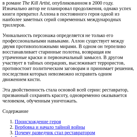
в романе
The Kill Artist
, опубликованном в 2000 году.
Изначально автор не планировал продолжения, однако успех
книги превратил Аллона в постоянного героя одной из
наиболее заметных серий современных международных
триллеров.
Уникальность персонажа определяется не только его
профессиональными навыками. Аллон существует между
двумя противоположными мирами. В одном он терпеливо
восстанавливает старинные полотна, возвращая им
утраченные краски и первоначальный замысел. В другом
участвует в тайных операциях, выслеживает террористов,
противостоит политическим заговорам и принимает решения,
последствия которых невозможно исправить одним
движением кисти.
Эта двойственность стала основой всей серии: реставратор,
призванный сохранять красоту, одновременно оказывается
человеком, обученным уничтожать.
Содержание
Происхождение героя
Вербовка и начало тайной войны
Почему разведчик стал реставратором