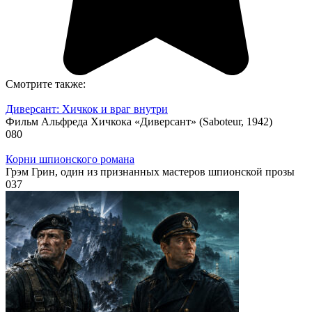
Смотрите также:
Диверсант: Хичкок и враг внутри
Фильм Альфреда Хичкока «Диверсант» (Saboteur, 1942)
0
80
Корни шпионского романа
Грэм Грин, один из признанных мастеров шпионской прозы
0
37