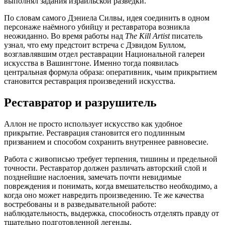
выполнял задания израильской разведки.
По словам самого Дэниела Силвы, идея соединить в одном
персонаже наёмного убийцу и реставратора возникла
неожиданно. Во время работы над
The Kill Artist
писатель
узнал, что ему предстоит встреча с Дэвидом Буллом,
возглавлявшим отдел реставрации Национальной галереи
искусства в Вашингтоне. Именно тогда появилась
центральная формула образа: оперативник, чьим прикрытием
становится реставрация произведений искусства.
Реставратор и разрушитель
Аллон не просто использует искусство как удобное
прикрытие. Реставрация становится его подлинным
призванием и способом сохранить внутреннее равновесие.
Работа с живописью требует терпения, тишины и предельной
точности. Реставратор должен различать авторский слой и
позднейшие наслоения, замечать почти невидимые
повреждения и понимать, когда вмешательство необходимо, а
когда оно может навредить произведению. Те же качества
востребованы и в разведывательной работе:
наблюдательность, выдержка, способность отделять правду от
тщательно подготовленной легенды.