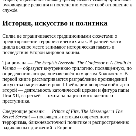
руководящие решения и постепенно меняет своё отношение к
службе.
История, искусство и политика
Силва не ограничивается традиционными сюжетами о
предотвращении террористических атак. В ранней части
цикла важное место занимают историческая память и
последствия Второй мировой войны.
Три романа —
The English Assassin
,
The Confessor
и
A Death in
Vienna
— образуют внутреннюю трилогию, посвящённую, по
определению автора, «незавершённым делам Холокоста». В
первой книге рассматриваются разграбление произведений
искусства нацистами и роль Швейцарии во время войны; во
второй — деятельность католической церкви и фигура папы
Пия XII; в третьей — охота на нацистского военного
преступника.
Следующие романы —
Prince of Fire
,
The Messenger
и
The
Secret Servant
— посвящены истокам современного
терроризма, ближневосточной политике и распространению
радикальных движений в Европе.