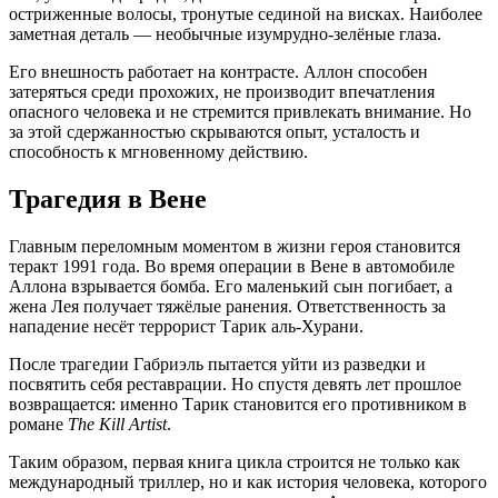
остриженные волосы, тронутые сединой на висках. Наиболее
заметная деталь — необычные изумрудно-зелёные глаза.
Его внешность работает на контрасте. Аллон способен
затеряться среди прохожих, не производит впечатления
опасного человека и не стремится привлекать внимание. Но
за этой сдержанностью скрываются опыт, усталость и
способность к мгновенному действию.
Трагедия в Вене
Главным переломным моментом в жизни героя становится
теракт 1991 года. Во время операции в Вене в автомобиле
Аллона взрывается бомба. Его маленький сын погибает, а
жена Лея получает тяжёлые ранения. Ответственность за
нападение несёт террорист Тарик аль-Хурани.
После трагедии Габриэль пытается уйти из разведки и
посвятить себя реставрации. Но спустя девять лет прошлое
возвращается: именно Тарик становится его противником в
романе
The Kill Artist
.
Таким образом, первая книга цикла строится не только как
международный триллер, но и как история человека, которого