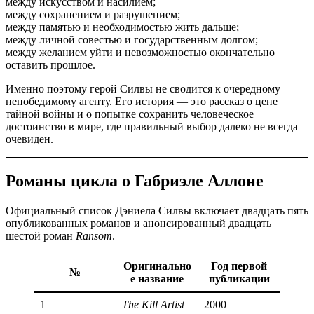
между искусством и насилием;
между сохранением и разрушением;
между памятью и необходимостью жить дальше;
между личной совестью и государственным долгом;
между желанием уйти и невозможностью окончательно
оставить прошлое.
Именно поэтому герой Силвы не сводится к очередному
непобедимому агенту. Его история — это рассказ о цене
тайной войны и о попытке сохранить человеческое
достоинство в мире, где правильный выбор далеко не всегда
очевиден.
Романы цикла о Габриэле Аллоне
Официальный список Дэниела Силвы включает двадцать пять
опубликованных романов и анонсированный двадцать
шестой роман
Ransom
.
Оригинально
Год первой
№
е название
публикации
1
The Kill Artist
2000