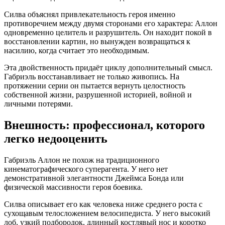
Силва объяснял привлекательность героя именно
противоречием между двумя сторонами его характера: Аллон
одновременно целитель и разрушитель. Он находит покой в
восстановлении картин, но вынужден возвращаться к
насилию, когда считает это необходимым.
Эта двойственность придаёт циклу дополнительный смысл.
Габриэль восстанавливает не только живопись. На
протяжении серии он пытается вернуть целостность
собственной жизни, разрушенной историей, войной и
личными потерями.
Внешность: профессионал, которого
легко недооценить
Габриэль Аллон не похож на традиционного
кинематографического суперагента. У него нет
демонстративной элегантности Джеймса Бонда или
физической массивности героя боевика.
Силва описывает его как человека ниже среднего роста с
сухощавым телосложением велосипедиста. У него высокий
лоб, узкий подбородок, длинный костлявый нос и коротко